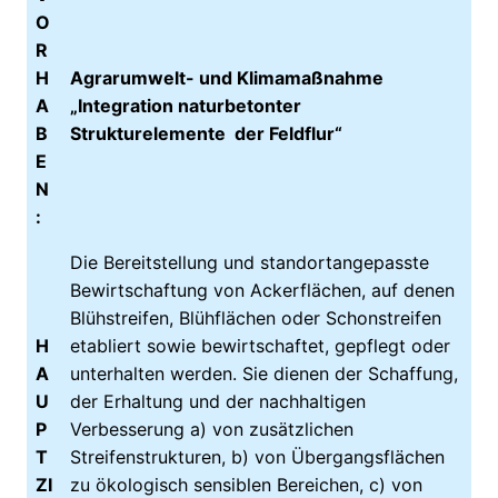
O
R
H
Agrarumwelt- und Klimamaßnahme
A
„Integration naturbetonter
B
Strukturelemente der Feldflur“
E
N
:
Die Bereitstellung und standortangepasste
Bewirtschaftung von Ackerflächen, auf denen
Blühstreifen, Blühflächen oder Schonstreifen
H
etabliert sowie bewirtschaftet, gepflegt oder
A
unterhalten werden. Sie dienen der Schaffung,
U
der Erhaltung und der nachhaltigen
P
Verbesserung a) von zusätzlichen
T
Streifenstrukturen, b) von Übergangsflächen
ZI
zu ökologisch sensiblen Bereichen, c) von